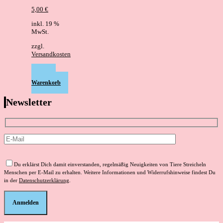
5,00
€
inkl. 19 %
MwSt.
zzgl.
Versandkosten
In den
Warenkorb
Newsletter
Bitte
lasse
Du erklärst Dich damit einverstanden, regelmäßig Neuigkeiten von Tiere Streicheln
dieses
Menschen per E-Mail zu erhalten. Weitere Informationen und Widerrufshinweise findest Du
Feld
in der
Datenschutzerklärung
.
leer.