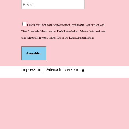
Bitte
lasse
Du erklärst Dich damit einverstanden, regelmäßig Neuigkeiten von
dieses
Tiere Streicheln Menschen per E-Mail zu erhalten. Weitere Informationen
Feld
und Widerrufshinweise findest Du in der
Datenschutzerklärung
.
leer.
Impressum
|
Datenschutzerklärung