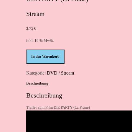
Stream
3,75
€
inkl. 19 % MwSt.
DIE
In den Warenkorb
PARTY
(La
Prune)
Kategorie:
DVD / Stream
-
Stream
Beschreibung
Menge
Beschreibung
Trailer zum Film DIE PARTY (La Prune)