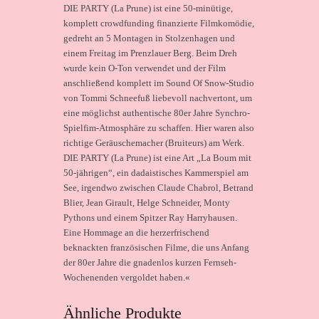
DIE PARTY (La Prune) ist eine 50-minütige,
komplett crowdfunding finanzierte Filmkomödie,
gedreht an 5 Montagen in Stolzenhagen und
einem Freitag im Prenzlauer Berg. Beim Dreh
wurde kein O-Ton verwendet und der Film
anschließend komplett im Sound Of Snow-Studio
von Tommi Schneefuß liebevoll nachvertont, um
eine möglichst authentische 80er Jahre Synchro-
Spielfim-Atmosphäre zu schaffen. Hier waren also
richtige Geräuschemacher (Bruiteurs) am Werk.
DIE PARTY (La Prune) ist eine Art „La Boum mit
50-jährigen“, ein dadaistisches Kammerspiel am
See, irgendwo zwischen Claude Chabrol, Betrand
Blier, Jean Girault, Helge Schneider, Monty
Pythons und einem Spitzer Ray Harryhausen.
Eine Hommage an die herzerfrischend
beknackten französischen Filme, die uns Anfang
der 80er Jahre die gnadenlos kurzen Fernseh-
Wochenenden vergoldet haben.«
Ähnliche Produkte