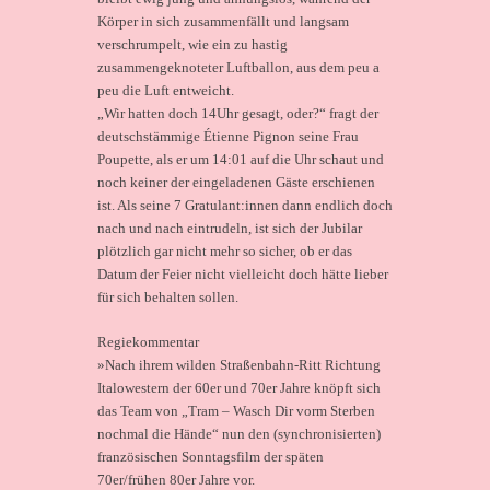
Körper in sich zusammenfällt und langsam
verschrumpelt, wie ein zu hastig
zusammengeknoteter Luftballon, aus dem peu a
peu die Luft entweicht.
„Wir hatten doch 14Uhr gesagt, oder?“ fragt der
deutschstämmige Étienne Pignon seine Frau
Poupette, als er um 14:01 auf die Uhr schaut und
noch keiner der eingeladenen Gäste erschienen
ist. Als seine 7 Gratulant:innen dann endlich doch
nach und nach eintrudeln, ist sich der Jubilar
plötzlich gar nicht mehr so sicher, ob er das
Datum der Feier nicht vielleicht doch hätte lieber
für sich behalten sollen.
Regiekommentar
»Nach ihrem wilden Straßenbahn-Ritt Richtung
Italowestern der 60er und 70er Jahre knöpft sich
das Team von „Tram – Wasch Dir vorm Sterben
nochmal die Hände“ nun den (synchronisierten)
französischen Sonntagsfilm der späten
70er/frühen 80er Jahre vor.