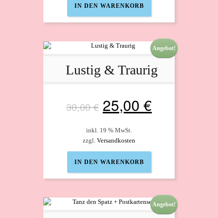
IN DEN WARENKORB
45,00 €
32,50 €.
Angebot!
Lustig & Traurig
Ursprünglicher
Aktueller
25,00
€
30,00
€
Preis
Preis
inkl. 19 % MwSt.
zzgl.
Versandkosten
war:
ist:
IN DEN WARENKORB
30,00 €
25,00 €.
Angebot!