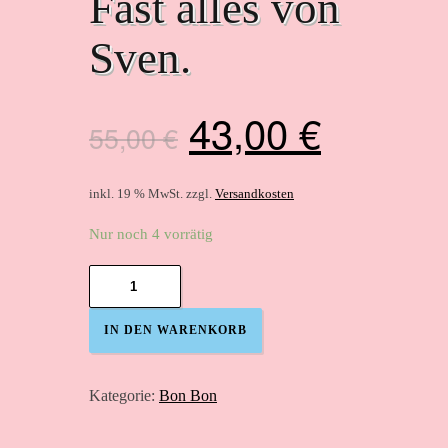
Fast alles von
Sven.
Ursprünglicher
Aktuell
43,00
€
55,00
€
Preis
Preis
inkl. 19 % MwSt.
zzgl.
Versandkosten
Nur noch 4 vorrätig
war:
ist:
Fast
alles
von
55,00 €
43,00 €
IN DEN WARENKORB
Sven.
Menge
Kategorie:
Bon Bon