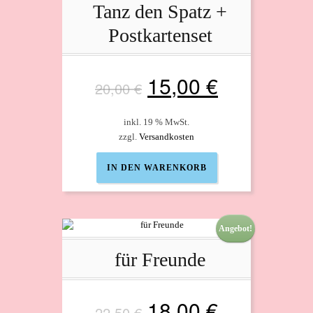
Tanz den Spatz +
Postkartenset
Ursprünglicher
Aktueller
15,00
€
20,00
€
Preis
Preis
inkl. 19 % MwSt.
zzgl.
Versandkosten
war:
ist:
IN DEN WARENKORB
20,00 €
15,00 €.
Angebot!
für Freunde
Ursprünglicher
Aktueller
18,00
€
22,50
€