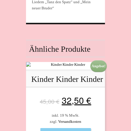
Liedern „Tanz den Spatz“ und „Mein
neuer Bruder“
Ähnliche Produkte
Angebot!
Kinder Kinder Kinder
Ursprünglicher
Aktueller
32,50
€
45,00
€
Preis
Preis
inkl. 19 % MwSt.
zzgl.
Versandkosten
war:
ist: