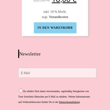
Preis
Preis
inkl. 19 % MwSt.
zzgl.
Versandkosten
war:
ist:
IN DEN WARENKORB
22,50 €
18,00 €.
Newsletter
Bitte
lasse
Du erklärst Dich damit einverstanden, regelmäßig Neuigkeiten von
dieses
Tiere Streicheln Menschen per E-Mail zu erhalten. Weitere Informationen
Feld
und Widerrufshinweise findest Du in der
Datenschutzerklärung
.
leer.