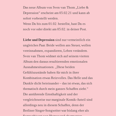
Menge
Das neue Album von Sven van Thom „Liebe &
Depression“ erscheint am 05.02.21 und kann ab
sofort vorbestellt werden.
Wenn Du bis zum 01.02. bestellst, hast Du es
noch vor oder direkt am 05.02. in deiner Post.
Liebe und Depression
sind nur vermeintlich ein
ungleiches Paar. Beide wollen ans Steuer, wollen
vereinnahmen, expandieren, Leben verändern.
Sven van Thom widmet sich auf seinem vierten
Album den daraus resultierenden emotionalen
Ausnahmesituationen. „Diese beiden
Gefühlszustände haben für mich in ihrer
Kombination etwas Reizvolles. Das Helle und das
Dunkle dicht beieinander – das ist etwas, das sich
thematisch durch mein ganzes Schaffen zieht.“
Die anrührende Ernsthaftigkeit und der
vergleichsweise nur marginale Komik-Anteil sind
allerdings neu in diesem Schaffen, denn der
Berliner Singer-Songwriter war bislang eher als
Sympathisant von Humor und charmanten