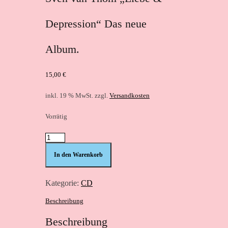
Depression“ Das neue
Album.
15,00
€
inkl. 19 % MwSt.
zzgl.
Versandkosten
Vorrätig
Sven
van
In den Warenkorb
Thom
"Liebe
&
Kategorie:
CD
Depression"
Das
Beschreibung
neue
Beschreibung
Album.