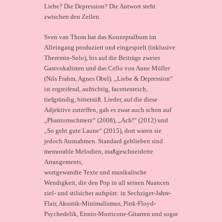
Liebe? Die Depression? Die Antwort steht
zwischen den Zeilen.
Sven van Thom hat das Konzeptalbum im
Alleingang produziert und eingespielt (inklusive
Theremin-Solo), bis auf die Beiträge zweier
Gastvokalisten und das Cello von Anne Müller
(Nils Frahm, Agnes Obel). „Liebe & Depression“
ist ergreifend, aufrichtig, facettenreich,
tiefgründig, bittersüß. Lieder, auf die diese
Adjektive zutreffen, gab es zwar auch schon auf
„Phantomschmerz“ (2008), „Ach!“ (2012) und
„So geht gute Laune“ (2015), dort waren sie
jedoch Ausnahmen. Standard geblieben sind
memorable Melodien, maßgeschneiderte
Arrangements,
wortgewandte Texte und musikalische
Wendigkeit, die den Pop in all seinen Nuancen
ziel- und stilsicher aufspürt: in Sechziger-Jahre-
Flair, Akustik-Minimalismus, Pink-Floyd-
Psychedelik, Ennio-Morricone-Gitarren und sogar