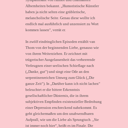
Albernheiten bekannt. „Humoristische Künstler
haben ja nicht selten eine grüblerische,
melancholische Seite. Genau diese wollte ich
endlich mal ausführlich und unzensiert zu Wort
kommen lassen“, verrät er.
In zwölf eindringlichen Episoden erzählt van
Thom von der beginnenden Liebe, genauso wie
von ihrem Weiterziehen. Er zeichnet mit
trügerischer Ausgelassenheit das verheerende
Verleugnen einer seelischen Schieflage nach
(„Danke, gut“) und singt eine Ode an den
serpentinenreichen Umweg zum Glück („Die
ganze Zeit“). In „Darüber kann ich nicht lachen“
beleuchtet er die bittere Erkenntnis
gesellschaftlicher Düsternis, die in ihrem
subjektiven Empfinden existenzieller Bedrohung
einer Depression erschreckend nahekommt. Es
geht gleichermaßen um den unabwendbaren
Aufprall, wie um die Liebe als Sprungtuch. „Sie
ist immer noch hier“, heißt es im Finale. Die