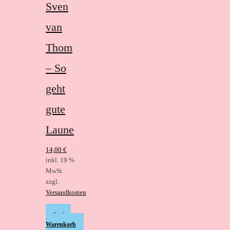
Sven
van
Thom
– So
geht
gute
Laune
14,00
€
inkl. 19 %
MwSt.
zzgl.
Versandkosten
In den
Warenkorb