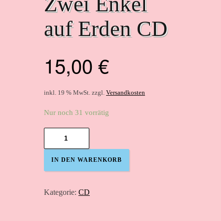
Zwei Enkel
auf Erden CD
15,00
€
inkl. 19 % MwSt.
zzgl.
Versandkosten
Nur noch 31 vorrätig
Zwei
Enkel
auf
IN DEN WARENKORB
Erden
CD
Menge
Kategorie:
CD