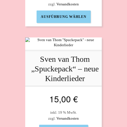
zzgl.
Versandkosten
Dieses
AUSFÜHRUNG WÄHLEN
Produkt
weist
mehrere
Varianten
auf.
Die
Optionen
Sven van Thom
können
auf
„Spuckepack“ – neue
der
Produktseite
Kinderlieder
gewählt
werden
15,00
€
inkl. 19 % MwSt.
zzgl.
Versandkosten