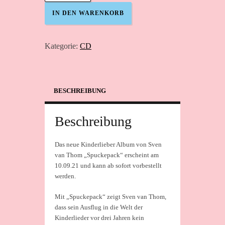
Thom
IN DEN WARENKORB
"Spuckepack"
-
neue
Kategorie:
CD
Kinderlieder
Menge
BESCHREIBUNG
Beschreibung
Das neue Kinderlieber Album von Sven
van Thom „Spuckepack“ erscheint am
10.09.21 und kann ab sofort vorbestellt
werden.
Mit „Spuckepack“ zeigt Sven van Thom,
dass sein Ausflug in die Welt der
Kinderlieder vor drei Jahren kein