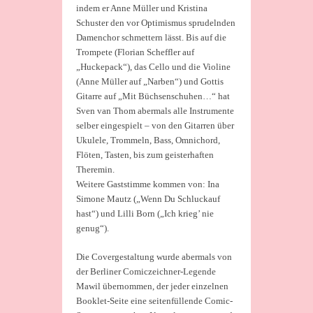
indem er Anne Müller und Kristina
Schuster den vor Optimismus sprudelnden
Damenchor schmettern lässt. Bis auf die
Trompete (Florian Scheffler auf
„Huckepack“), das Cello und die Violine
(Anne Müller auf „Narben“) und Gottis
Gitarre auf „Mit Büchsenschuhen…“ hat
Sven van Thom abermals alle Instrumente
selber eingespielt – von den Gitarren über
Ukulele, Trommeln, Bass, Omnichord,
Flöten, Tasten, bis zum geisterhaften
Theremin.
Weitere Gaststimme kommen von: Ina
Simone Mautz („Wenn Du Schluckauf
hast“) und Lilli Born („Ich krieg’ nie
genug“).
Die Covergestaltung wurde abermals von
der Berliner Comiczeichner-Legende
Mawil übernommen, der jeder einzelnen
Booklet-Seite eine seitenfüllende Comic-