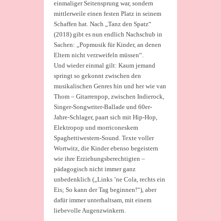
einmaliger Seitensprung war, sondern
mittlerweile einen festen Platz in seinem
Schaffen hat. Nach „Tanz den Spatz“
(2018) gibt es nun endlich Nachschub in
Sachen: „Popmusik für Kinder, an denen
Eltern nicht verzweifeln müssen“.
Und wieder einmal gilt: Kaum jemand
springt so gekonnt zwischen den
musikalischen Genres hin und her wie van
Thom – Gitarrenpop, zwischen Indierock,
Singer-Songwriter-Ballade und 60er-
Jahre-Schlager, paart sich mit Hip-Hop,
Elektropop und morriconeskem
Spaghettiwestern-Sound. Texte voller
Wortwitz, die Kinder ebenso begeistern
wie ihre Erziehungsberechtigten –
pädagogisch nicht immer ganz
unbedenklich („Links ’ne Cola, rechts ein
Eis; So kann der Tag beginnen!“), aber
dafür immer unterhaltsam, mit einem
liebevolle Augenzwinkern.