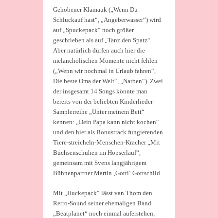
Gehobener Klamauk („Wenn Du
Schluckauf hast“, „Angeberwasser“) wird
auf „Spuckepack“ noch größer
geschrieben als auf „Tanz den Spatz“.
Aber natürlich dürfen auch hier die
melancholischen Momente nicht fehlen
(„Wenn wir nochmal in Urlaub fahren“,
Die beste Oma der Welt“, „Narben“). Zwei
der insgesamt 14 Songs könnte man
bereits von der beliebten Kinderlieder-
Samplerreihe „Unter meinem Bett“
kennen: „Dein Papa kann nicht kochen“
und den hier als Bonustrack fungierenden
Tiere-streicheln-Menschen-Kracher „Mit
Büchsenschuhen im Hopserlauf“,
gemeinsam mit Svens langjährigem
Bühnenpartner Martin ‚Gotti‘ Gottschild.
Mit „Huckepack“ lässt van Thom den
Retro-Sound seiner ehemaligen Band
„Beatplanet“ noch einmal auferstehen,