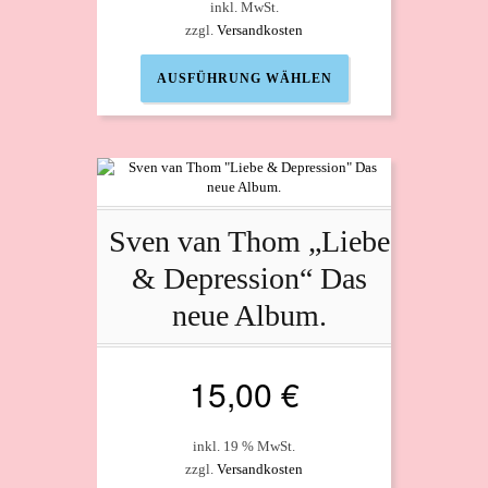
inkl. MwSt.
zzgl.
Versandkosten
Dieses
AUSFÜHRUNG WÄHLEN
Produkt
weist
mehrere
Varianten
auf.
Die
Optionen
Sven van Thom „Liebe
können
auf
& Depression“ Das
der
Produktseite
neue Album.
gewählt
werden
15,00
€
inkl. 19 % MwSt.
zzgl.
Versandkosten