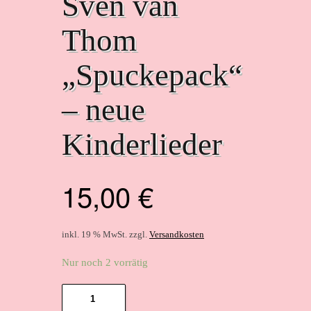
Sven van
Thom
„Spuckepack“
– neue
Kinderlieder
15,00
€
inkl. 19 % MwSt.
zzgl.
Versandkosten
Nur noch 2 vorrätig
Sven
van